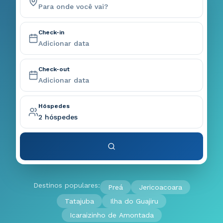
Check-in
Adicionar data
Check-out
Adicionar data
Hóspedes
2
hóspedes
Destinos populares:
Preá
Jericoacoara
Tatajuba
Ilha do Guajiru
Icaraizinho de Amontada