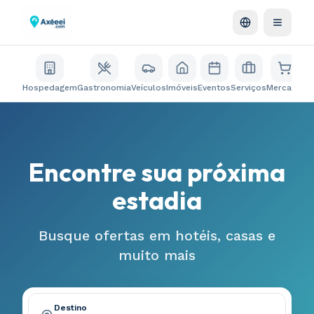
Hospedagem
Gastronomia
Veículos
Imóveis
Eventos
Serviços
Mercado
Ki
Encontre sua próxima
estadia
Busque ofertas em hotéis, casas e
muito mais
Destino