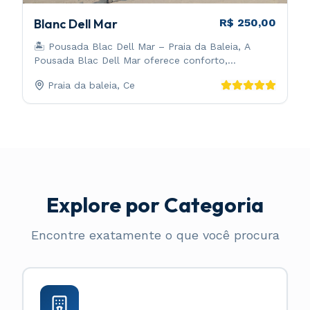
Blanc Dell Mar
R$ 250,00
🏝️ Pousada Blac Dell Mar – Praia da Baleia, A
Pousada Blac Dell Mar oferece conforto,
tranquilidade e clima pé-na-areia na charmosa
Praia da baleia
,
Ce
praia da Baleia. Quartos climatizados, piscina ao ar
livre, café da manhã regional e acesso rápido à
praia. Perfeita para quem busca descanso,
natureza e bons ventos para kitesurf. Atendimento
acolhedor e ambiente silencioso, ideal para casais
e famílias.
Explore por Categoria
Encontre exatamente o que você procura